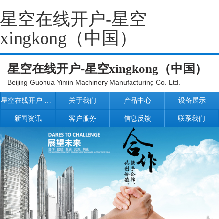
星空在线开户-星空
xingkong（中国）
星空在线开户-星空xingkong（中国）
Beijing Guohua Yimin Machinery Manufacturing Co. Ltd.
星空在线开户-星空xingkong（中国）
关于我们
产品中心
设备展示
新闻资讯
客户服务
信息反馈
联系我们