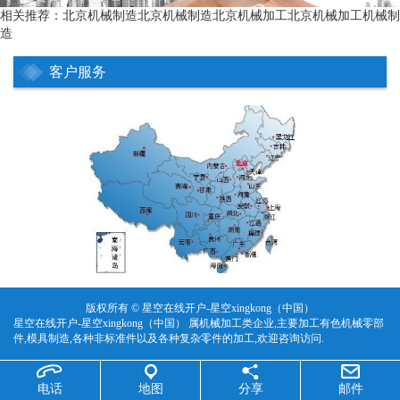
相关推荐：
北京机械制造
北京机械制造
北京机械加工
北京机械加工
机械制
造
客户服务
版权所有 © 星空在线开户-星空xingkong（中国）
星空在线开户-星空xingkong（中国） 属机械加工类企业,主要加工有色机械零部
件,模具制造,各种非标准件以及各种复杂零件的加工,欢迎咨询访问.
电话
地图
分享
邮件