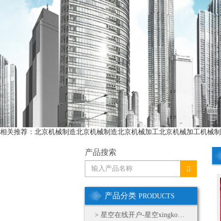
相关推荐：
北京机械制造
北京机械制造
北京机械加工
北京机械加工
机械制
产品搜索
产品分类
PRODUCTS
星空在线开户-星空xingkong（中国）