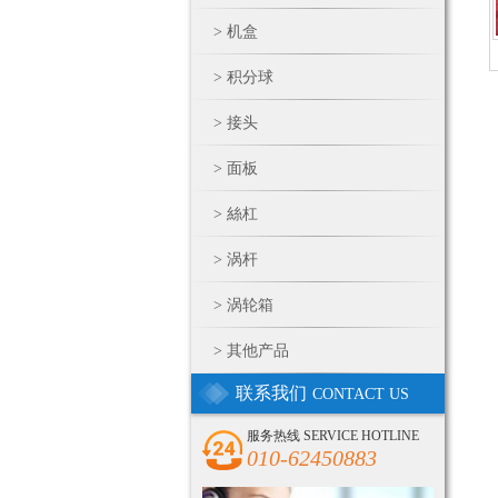
机盒
积分球
接头
面板
絲杠
涡杆
涡轮箱
其他产品
联系我们
CONTACT US
服务热线 SERVICE HOTLINE
010-62450883